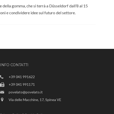
 e della gomma, che si terrà a Düsseldorf dall’8 al 15
oni e condividere idee sul futuro del settore.
INFO CONTATTI
+39 041 991622
+39 041 991171
povelato@povelato.it
Via delle Macchine, 17, Spinea VE