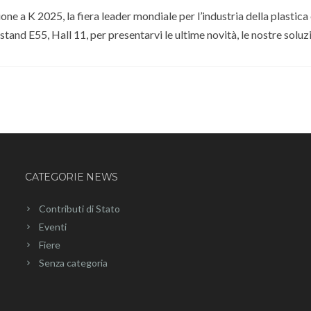
one a K 2025, la fiera leader mondiale per l’industria della plastica
tand E55, Hall 11, per presentarvi le ultime novità, le nostre soluzi
CATEGORIE NEWS
Contributi di Stato
Eventi
Fiere
Senza categoria