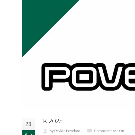
K 2025
28
By Davide Povelato
Comments are Off
Ago